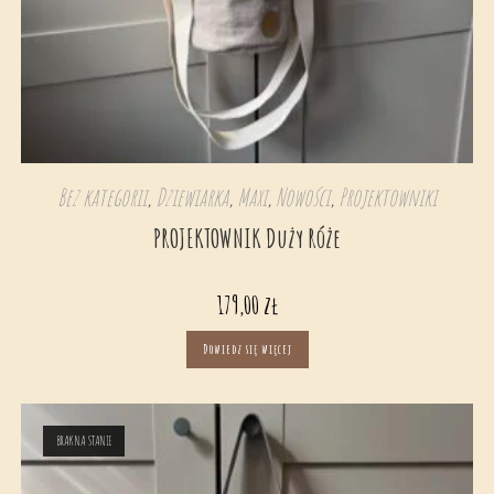
Bez kategorii
,
Dziewiarka
,
Maxi
,
Nowości
,
Projektowniki
PROJEKTOWNIK Duży Róże
179,00
zł
Dowiedz się więcej
BRAK NA STANIE