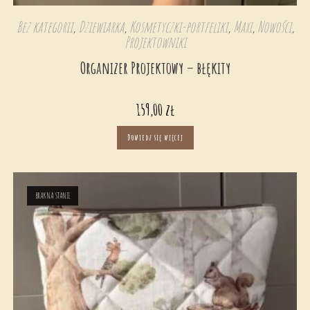
Bez kategorii
,
Dziewiarka
,
Kosmetyczki-portfeliki
,
Maxi
,
Nowości
,
Projektowniki
Organizer Projektowy – błękity
159,00
zł
Dowiedz się więcej
BRAK NA STANIE