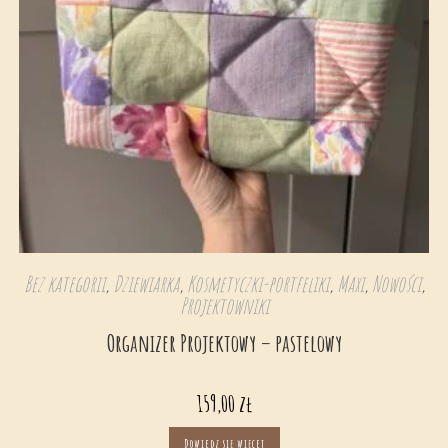
Bez kategorii
,
Dziewiarka
,
Kosmetyczki-portfeliki
,
Maxi
,
Nowości
,
Projektowniki
Organizer Projektowy – pastelowy
159,00
zł
Dowiedz się więcej