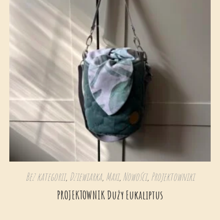
Bez kategorii
,
Dziewiarka
,
Maxi
,
Nowości
,
Projektowniki
PROJEKTOWNIK Duży Eukaliptus