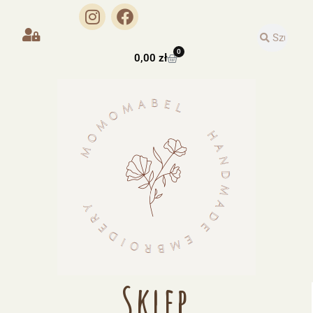
0
0,00
zł
Sklep