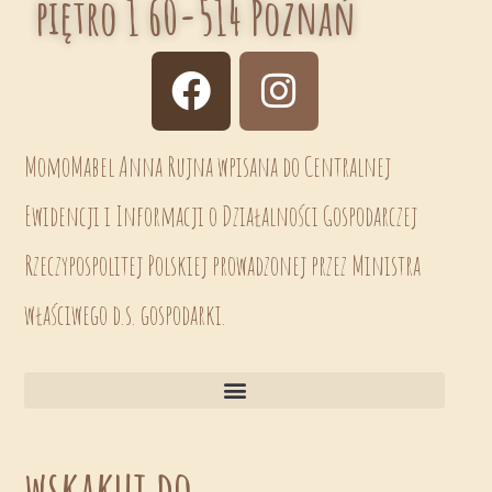
piętro 1 60-514 Poznań
MomoMabel Anna Rujna wpisana do Centralnej
Ewidencji i Informacji o Działalności Gospodarczej
Rzeczypospolitej Polskiej prowadzonej przez Ministra
właściwego d.s. gospodarki.
wskakuj do...