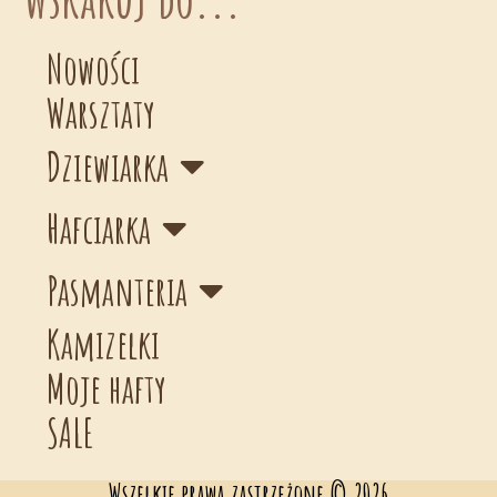
Nowości
Warsztaty
Dziewiarka
Hafciarka
Pasmanteria
Kamizelki
Moje hafty
SALE
Wszelkie prawa zastrzeżone © 2026