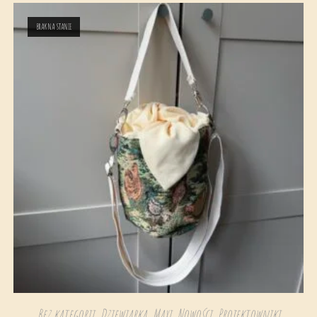
BRAK NA STANIE
Bez kategorii
,
Dziewiarka
,
Maxi
,
Nowości
,
Projektowniki