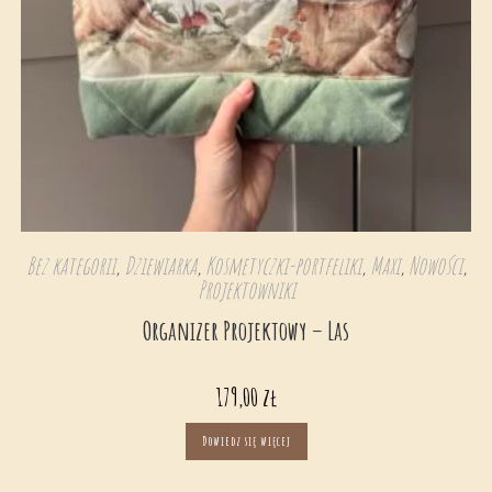
Bez kategorii
,
Dziewiarka
,
Kosmetyczki-portfeliki
,
Maxi
,
Nowości
,
Projektowniki
Organizer Projektowy – Las
179,00
zł
Dowiedz się więcej