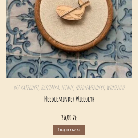
Bez kategorii
,
Hafciarka
,
Letnie
,
Needlemindery
,
Wiosenne
Needleminder Wieloryb
30,00
zł
Dodaj do koszyka