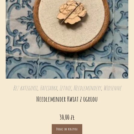
Bez kategorii
,
Hafciarka
,
Letnie
,
Needlemindery
,
Wiosenne
Needleminder Kwiat z ogrodu
30,00
zł
Dodaj do koszyka