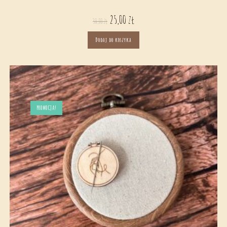
25,00
zł
30,00
zł
Dodaj do koszyka
PROMOCJA!