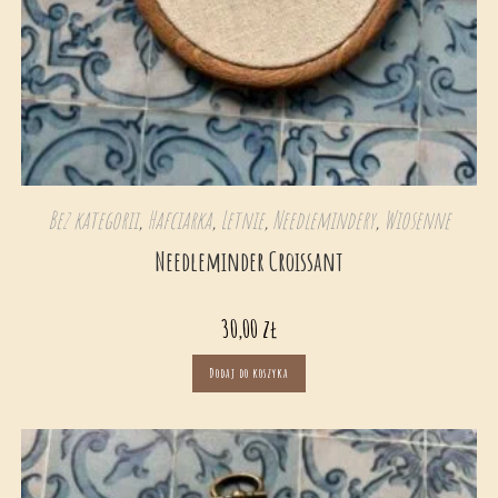
Bez kategorii
,
Hafciarka
,
Letnie
,
Needlemindery
,
Wiosenne
Needleminder Croissant
30,00
zł
Dodaj do koszyka