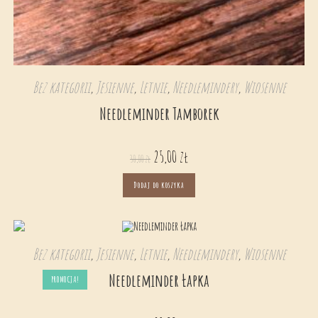
Bez kategorii
,
Jesienne
,
Letnie
,
Needlemindery
,
Wiosenne
Needleminder Tamborek
25,00
zł
30,00
zł
Dodaj do koszyka
Bez kategorii
,
Jesienne
,
Letnie
,
Needlemindery
,
Wiosenne
Needleminder Łapka
PROMOCJA!