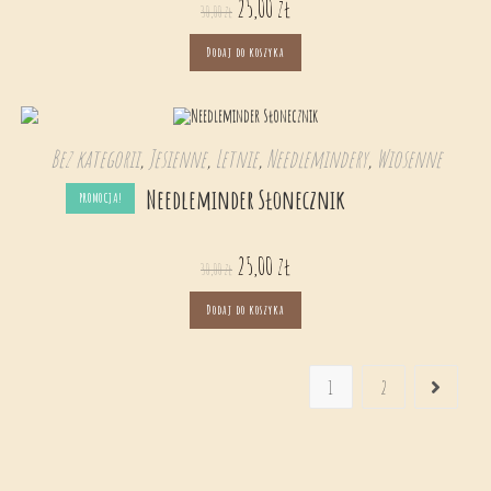
25,00
zł
30,00
zł
Dodaj do koszyka
Bez kategorii
,
Jesienne
,
Letnie
,
Needlemindery
,
Wiosenne
Needleminder Słonecznik
PROMOCJA!
25,00
zł
30,00
zł
Dodaj do koszyka
1
2