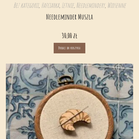
Bez kategorii
,
Hafciarka
,
Letnie
,
Needlemindery
,
Wiosenne
Needleminder Muszla
30,00
zł
Dodaj do koszyka