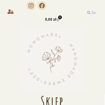
0
0,00
zł
Sklep