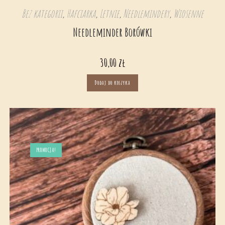
Bez kategorii
,
Hafciarka
,
Letnie
,
Needlemindery
,
Wiosenne
Needleminder Borówki
30,00
zł
Dodaj do koszyka
PROMOCJA!