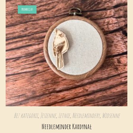
PROMOCJA!
Bez kategorii
,
Jesienne
,
Letnie
,
Needlemindery
,
Wiosenne
Needleminder Kardynał