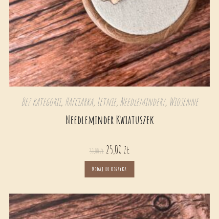
Bez kategorii
,
Hafciarka
,
Letnie
,
Needlemindery
,
Wiosenne
Needleminder Kwiatuszek
25,00
zł
30,00
zł
Dodaj do koszyka