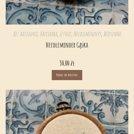
Bez kategorii
,
Hafciarka
,
Letnie
,
Needlemindery
,
Wiosenne
Needleminder Gąska
30,00
zł
Dodaj do koszyka