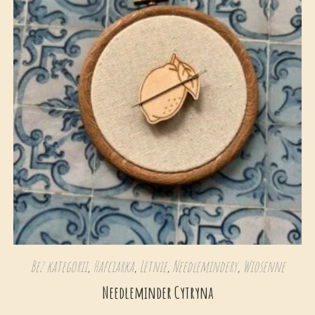
Bez kategorii
,
Hafciarka
,
Letnie
,
Needlemindery
,
Wiosenne
Needleminder Cytryna