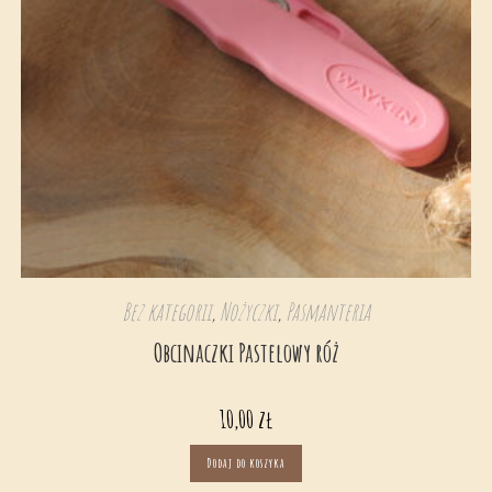
Bez kategorii
,
Nożyczki
,
Pasmanteria
Obcinaczki Pastelowy róż
10,00
zł
Dodaj do koszyka