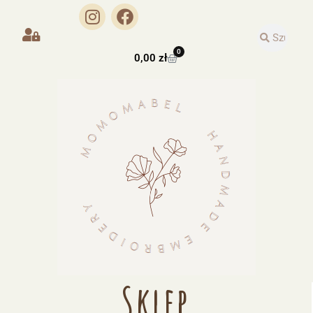
0
0,00
zł
Sklep