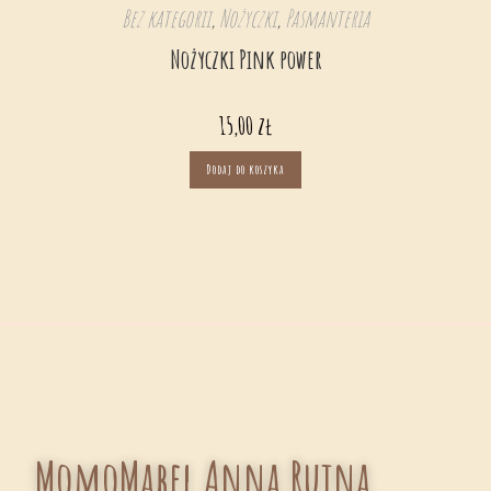
Bez kategorii
,
Nożyczki
,
Pasmanteria
Nożyczki Pink power
15,00
zł
Dodaj do koszyka
MomoMabel Anna Rujna