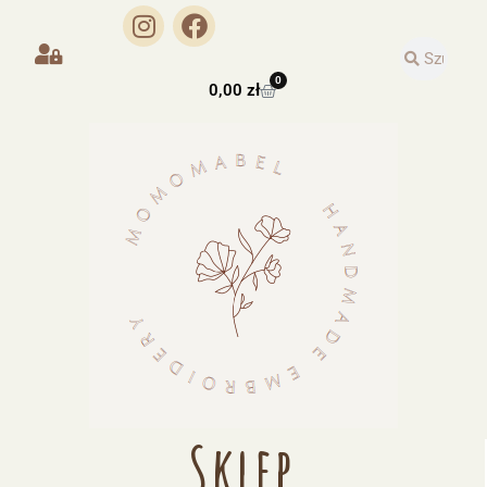
0
0,00
zł
Sklep