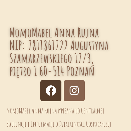
MomoMabel Anna Rujna
NIP: 7811861722 Augustyna
Szamarzewskiego 17/3,
piętro 1 60-514 Poznań
MomoMabel Anna Rujna wpisana do Centralnej
Ewidencji i Informacji o Działalności Gospodarczej