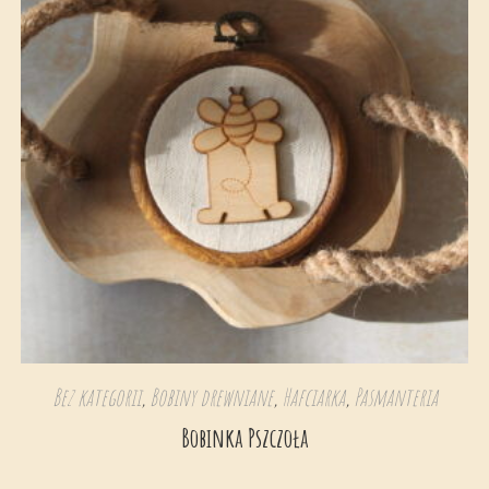
Bez kategorii
,
Bobiny drewniane
,
Hafciarka
,
Pasmanteria
Bobinka Pszczoła