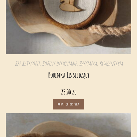
Bez kategorii
,
Bobiny drewniane
,
Hafciarka
,
Pasmanteria
Bobinka Lis siedzący
25,00
zł
Dodaj do koszyka