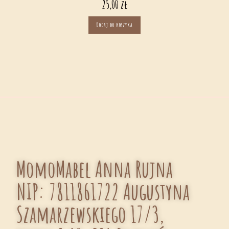
25,00
zł
Dodaj do koszyka
MomoMabel Anna Rujna
NIP: 7811861722 Augustyna
Szamarzewskiego 17/3,