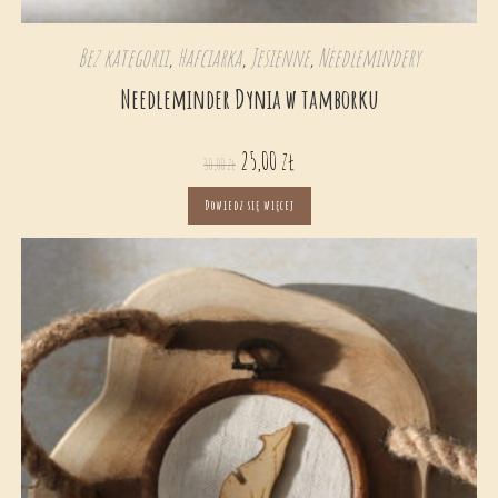
Bez kategorii
,
Hafciarka
,
Jesienne
,
Needlemindery
Needleminder Dynia w tamborku
25,00
zł
30,00
zł
Dowiedz się więcej