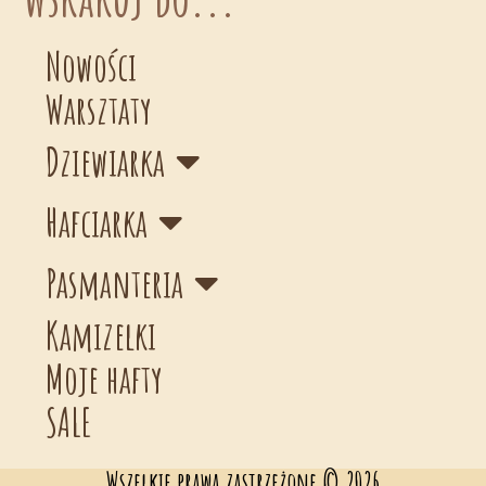
Nowości
Warsztaty
Dziewiarka
Hafciarka
Pasmanteria
Kamizelki
Moje hafty
SALE
Wszelkie prawa zastrzeżone © 2026