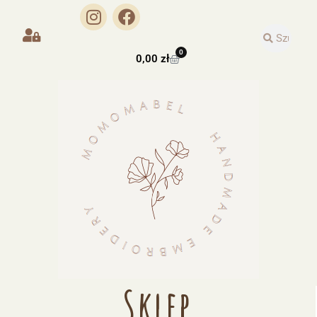
0
0,00
zł
Sklep