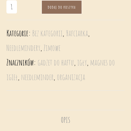
DODAJ DO KOSZYKA
Kategorie:
Bez kategorii
,
Hafciarka
,
Needlemindery
,
Zimowe
Znaczników:
gadżet do haftu
,
igły
,
magnes do
igieł
,
needleminder
,
organizacja
OPIS