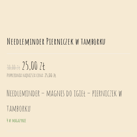
Needleminder Pierniczek w tamborku
25,00
zł
30,00
zł
Poprzednia najniższa cena:
25,00
zł
.
Needleminder – magnes do igieł – pierniczek w
tamborku
4 w magazynie