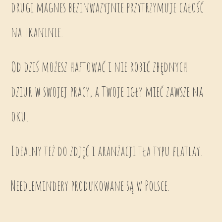
drugi magnes bezinwazyjnie przytrzymuje całość
na tkaninie.
Od dziś możesz haftować i nie robić zbędnych
dziur w swojej pracy, a Twoje igły mieć zawsze na
oku.
Idealny też do zdjęć i aranżacji tła typu flatlay.
Needlemindery produkowane są w Polsce.