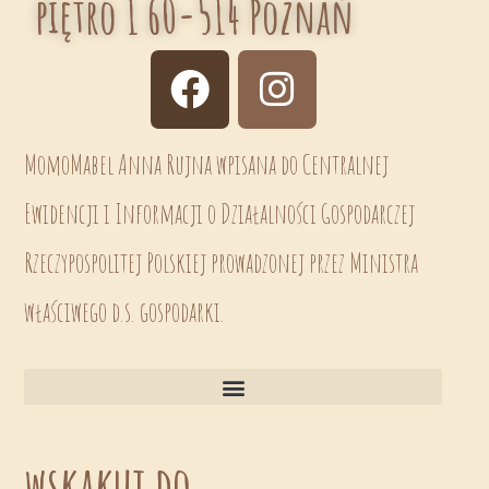
piętro 1 60-514 Poznań
MomoMabel Anna Rujna wpisana do Centralnej
Ewidencji i Informacji o Działalności Gospodarczej
Rzeczypospolitej Polskiej prowadzonej przez Ministra
właściwego d.s. gospodarki.
wskakuj do...