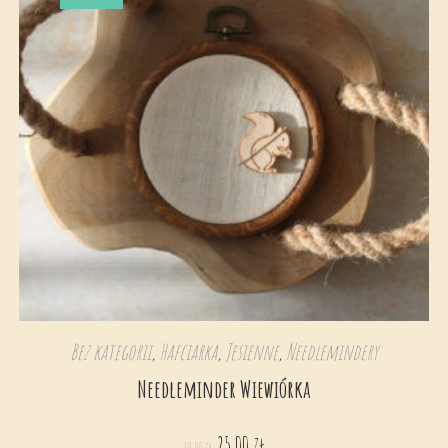
Bez kategorii
,
Hafciarka
,
Jesienne
,
Needlemindery
Needleminder Wiewiórka
25,00
zł
30,00
zł