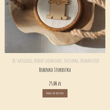
Bez kategorii
,
Bobiny drewniane
,
Hafciarka
,
Pasmanteria
Bobinka Stokrotka
25,00
zł
Dodaj do koszyka