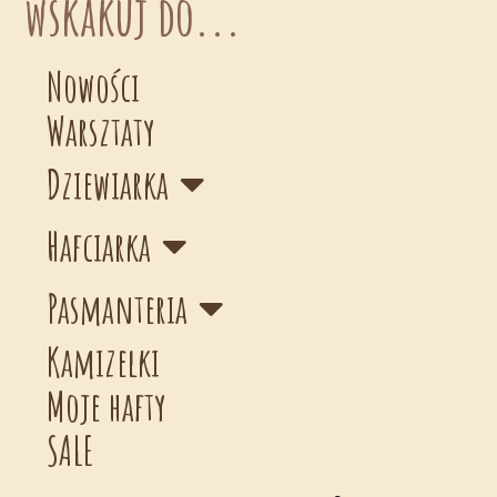
wskakuj do...
Nowości
Warsztaty
Dziewiarka
Hafciarka
Pasmanteria
Kamizelki
Moje hafty
SALE