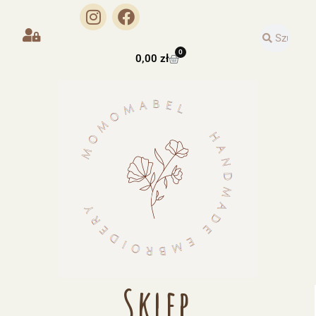
0
0,00
zł
Sklep