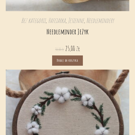
Bez kategorii
,
Hafciarka
,
Jesienne
,
Needlemindery
Needleminder Jeżyk
25,00
zł
30,00
zł
Dodaj do koszyka