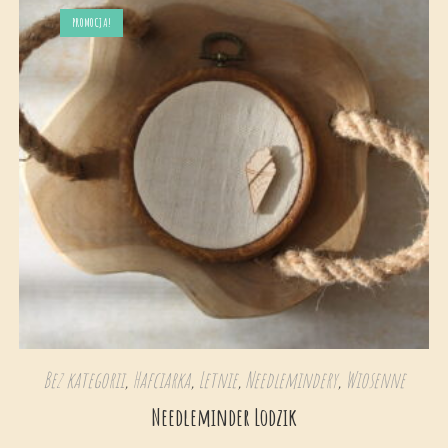
PROMOCJA!
Bez kategorii
,
Hafciarka
,
Letnie
,
Needlemindery
,
Wiosenne
Needleminder Lodzik