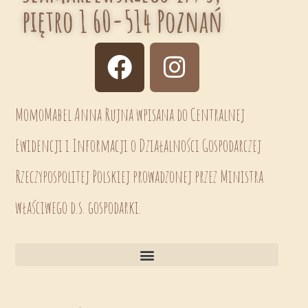
piętro 1 60-514 Poznań
MomoMabel Anna Rujna wpisana do Centralnej
Ewidencji i Informacji o Działalności Gospodarczej
Rzeczypospolitej Polskiej prowadzonej przez Ministra
właściwego d.s. gospodarki.