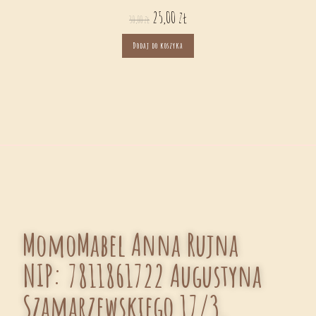
25,00
zł
30,00
zł
Dodaj do koszyka
MomoMabel Anna Rujna
NIP: 7811861722 Augustyna
Szamarzewskiego 17/3,