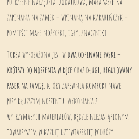
potrzebne narzędzia. Dodatkowa, mała saszetka
zapinana na zamek – wpinaną na karabińczyk –
pomieści małe nożyczki, igły, znaczniki.
Torba wyposażona jest w
dwa odpinane paski
–
krótszy do noszenia w ręce
oraz
długi, regulowany
pasek na ramię
, który zapewnia komfort nawet
przy dłuższym noszeniu. Wykonana z
wytrzymałych materiałów, będzie niezastąpionym
towarzyszem w każdej dziewiarskiej podróży –