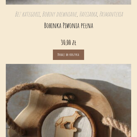
Bez kategorii
,
Bobiny drewniane
,
Hafciarka
,
Pasmanteria
Bobinka Piwonia pełna
30,00
zł
Dodaj do koszyka