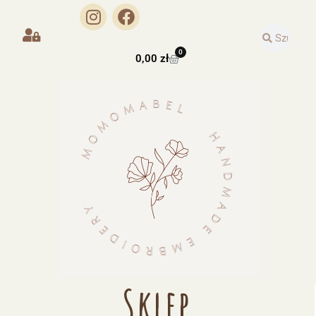
0
0,00
zł
Sklep