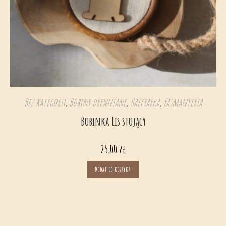
Bez kategorii
,
Bobiny drewniane
,
Hafciarka
,
Pasmanteria
Bobinka Lis stojący
25,00
zł
Dodaj do koszyka