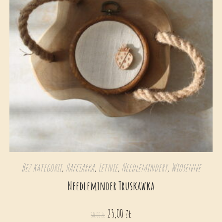
Bez kategorii
,
Hafciarka
,
Letnie
,
Needlemindery
,
Wiosenne
Needleminder Truskawka
25,00
zł
30,00
zł