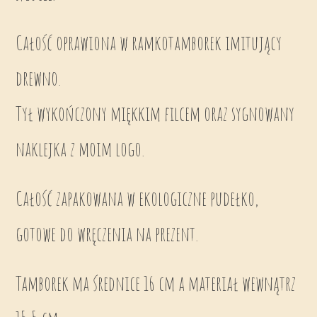
Całość oprawiona w ramkotamborek imitujący
drewno.
Tył wykończony miękkim filcem oraz sygnowany
naklejka z moim logo.
Całość zapakowana w ekologiczne pudełko,
gotowe do wręczenia na prezent.
Tamborek ma średnice 16 cm a materiał wewnątrz