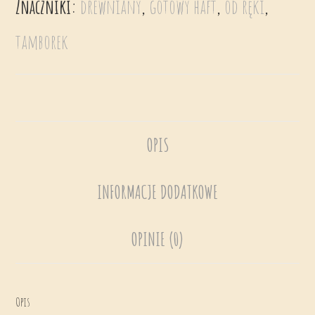
Znaczniki:
drewniany
,
gotowy haft
,
od ręki
,
tamborek
OPIS
INFORMACJE DODATKOWE
OPINIE (0)
Opis