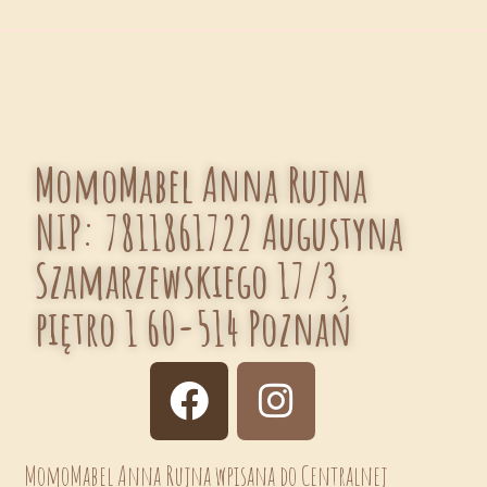
MomoMabel Anna Rujna
NIP: 7811861722 Augustyna
Szamarzewskiego 17/3,
piętro 1 60-514 Poznań
MomoMabel Anna Rujna wpisana do Centralnej