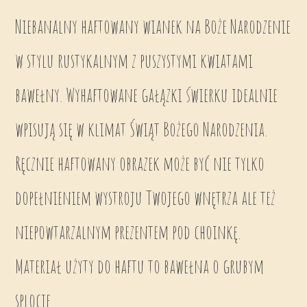
Niebanalny haftowany wianek na Boże Narodzenie
w stylu rustykalnym z puszystymi kwiatami
bawełny. Wyhaftowane gałązki świerku idealnie
wpisują się w klimat Świąt Bożego Narodzenia.
Ręcznie haftowany obrazek może być nie tylko
dopełnieniem wystroju Twojego wnętrza ale też
niepowtarzalnym prezentem pod choinkę.
Materiał użyty do haftu to bawełna o grubym
splocie.