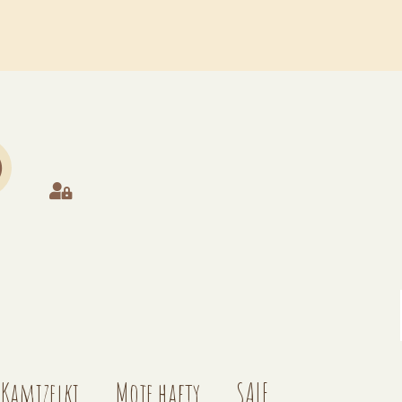
Kamizelki
Moje hafty
SALE