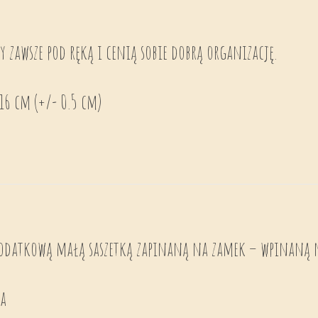
y zawsze pod ręką i cenią sobie dobrą organizację.
16 cm (+/- 0.5 cm)
odatkową małą saszetką zapinaną na zamek – wpinaną 
ka