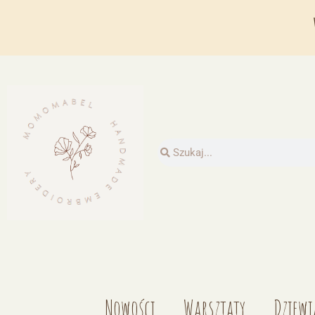
Nowości
Warsztaty
Dziewi