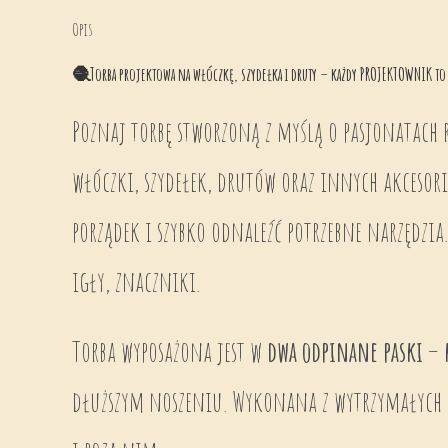
Opis
🧶
Torba projektowa na włóczkę, szydełka i druty – każdy PROJEKTOWNIK to 
Poznaj torbę stworzoną z myślą o pasjonatach 
włóczki, szydełek, drutów oraz innych akcesor
porządek i szybko odnaleźć potrzebne narzędz
igły, znaczniki.
Torba wyposażona jest w
dwa odpinane paski
–
dłuższym noszeniu. Wykonana z wytrzymałych m