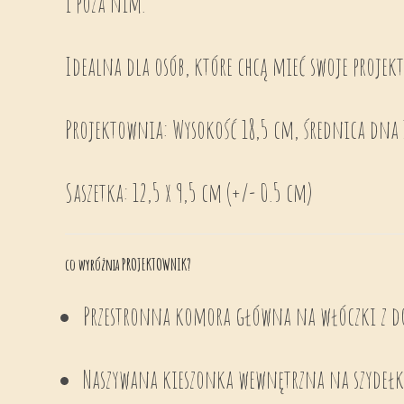
i poza nim.
Idealna dla osób, które chcą mieć swoje projekt
Projektownia: Wysokość 18,5 cm, średnica dna 
Saszetka: 12,5 x 9,5 cm (+/- 0.5 cm)
co wyróżnia PROJEKTOWNIK?
Przestronna komora główna na włóczki z d
Naszywana kieszonka wewnętrzna na szydeł