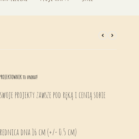
 PROJEKTOWNIK to unikat!
swoje projekty zawsze pod ręką i cenią sobie
rednica dna 16 cm (+/- 0.5 cm)