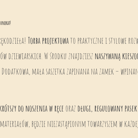
unikat!
rękodzieła!
Torba projektowa
to praktyczne i stylowe roz
iów dziewiarskich. W środku znajdziesz
naszywaną kieszo
ia. Dodatkowa, mała saszetka zapinana na zamek – wpina
krótszy do noszenia w ręce
oraz
długi, regulowany pasek
ateriałów, będzie niezastąpionym towarzyszem w każdej