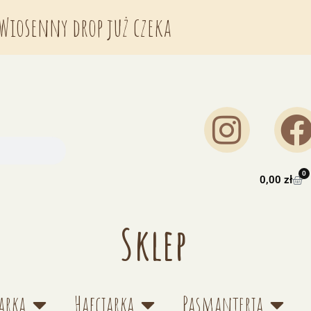
Wiosenny drop już czeka
0
0,00
zł
Sklep
arka
Hafciarka
Pasmanteria