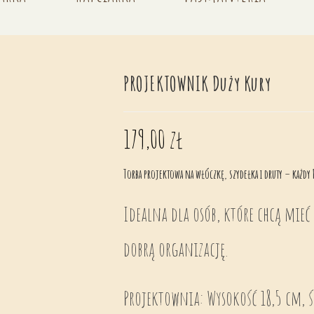
PROJEKTOWNIK Duży Kury
179,00
zł
Torba projektowa na włóczkę, szydełka i druty – każdy
Idealna dla osób, które chcą mieć 
dobrą organizację.
Projektownia: Wysokość 18,5 cm, ś