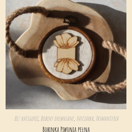
Bez kategorii
,
Bobiny drewniane
,
Hafciarka
,
Pasmanteria
Bobinka Piwonia pełna