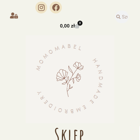
0
0,00
zł
Sklep