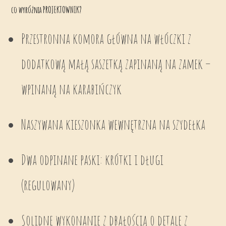
co wyróżnia PROJEKTOWNIK?
Przestronna komora główna na włóczki z
dodatkową małą saszetką zapinaną na zamek –
wpinaną na karabińczyk
Naszywana kieszonka wewnętrzna na szydełka
Dwa odpinane paski: krótki i długi
(regulowany)
Solidne wykonanie z dbałością o detale z