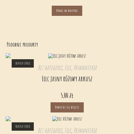
Dodaj do koszyka
Podobne produkty
BRAK NA STANIE
Bez kategorii
,
Filc
,
Pasmanteria
Filc jasny różowy arkusz
5,00
zł
Dowiedz się więcej
BRAK NA STANIE
Bez kategorii
,
Filc
,
Pasmanteria