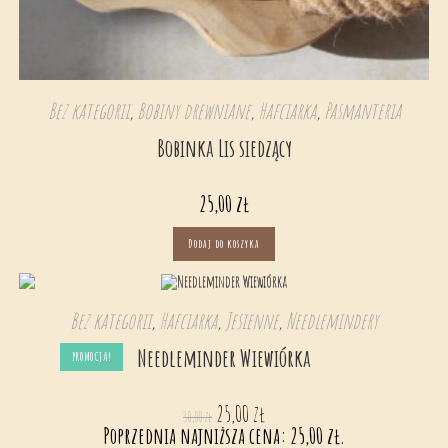
Bez kategorii
,
Bobiny drewniane
,
Hafciarka
,
Pasmanteria
Bobinka Lis siedzący
25,00
zł
Dodaj do koszyka
Bez kategorii
,
Hafciarka
,
Jesienne
,
Needlemindery
Needleminder Wiewiórka
PROMOCJA!
25,00
zł
30,00
zł
Poprzednia najniższa cena:
25,00
zł
.