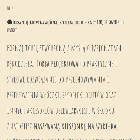
Opis
🧶
Torba projektowa na włóczkę, szydełka i druty – każdy PROJEKTOWNIK to
unikat!
Poznaj torbę stworzoną z myślą o pasjonatach
rękodzieła!
Torba projektowa
to praktyczne i
stylowe rozwiązanie do przechowywania i
przenoszenia włóczki, szydełek, drutów oraz
innych akcesoriów dziewiarskich. W środku
znajdziesz
naszywaną kieszonkę na szydełka
,