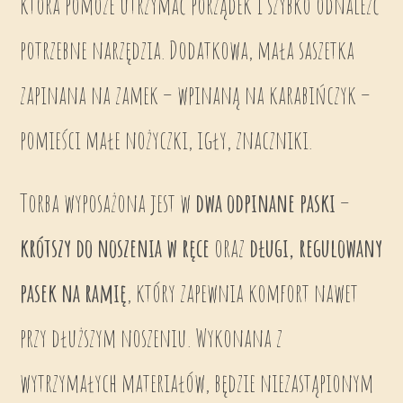
która pomoże utrzymać porządek i szybko odnaleźć
potrzebne narzędzia. Dodatkowa, mała saszetka
zapinana na zamek – wpinaną na karabińczyk –
pomieści małe nożyczki, igły, znaczniki.
Torba wyposażona jest w
dwa odpinane paski
–
krótszy do noszenia w ręce
oraz
długi, regulowany
pasek na ramię
, który zapewnia komfort nawet
przy dłuższym noszeniu. Wykonana z
wytrzymałych materiałów, będzie niezastąpionym