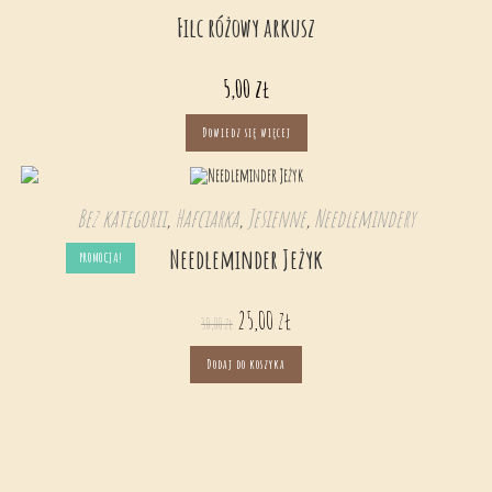
Filc różowy arkusz
5,00
zł
Dowiedz się więcej
Bez kategorii
,
Hafciarka
,
Jesienne
,
Needlemindery
Needleminder Jeżyk
PROMOCJA!
25,00
zł
30,00
zł
Dodaj do koszyka